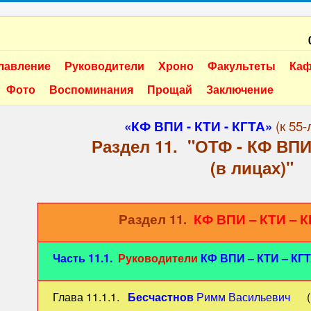
лавление
Руководители
Хроно
Факультеты
Ка
Фото
Воспоминания
Прощай
Заключение
«КФ ВПИ - КТИ - КГТА»
(к 55
Раздел 11. "ОТФ - КФ ВПИ
(в лицах)"
Раздел 11.
КФ ВПИ – КТИ – К
Часть 11.1.
Руководители
КФ ВПИ – КТИ – КГТ
Глава 11.1.1.
Бесчастнов
Римм Васильевич
(19