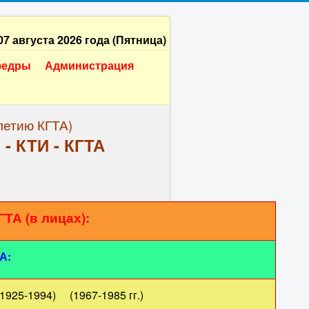
07 августа 2026 года (Пятница)
федры
Администрация
-летию КГТА)
 - КТИ - КГТА
ГТА (в лицах)
:
А:
25-1994) (1967-1985 гг.)