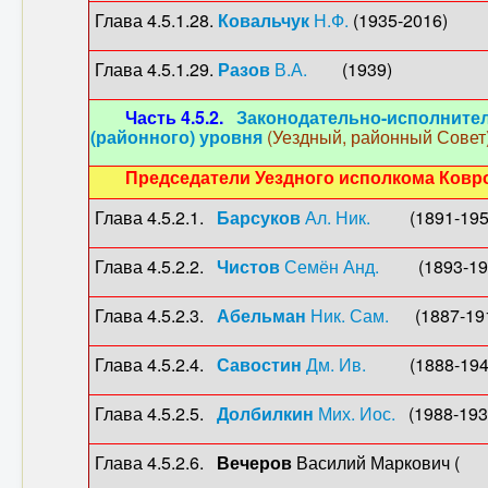
Глава 4.5.1.28.
Ковальчук
Н.Ф.
(1935-2016) 1
Глава 4.5.1.29.
Разов
В.А.
(1939) 1-й сек
Часть 4.5.2.
Законодательно-исполнител
(районного) уровня
(Уездный, районный Совет
Председатели Уездного исполкома Ковр
Глава 4.5.2.1.
Барсуков
Ал. Ник.
(1891-1958
Глава 4.5.2.2.
Чистов
Семён Анд.
(1893-196
Глава 4.5.2.3.
Абельман
Ник. Сам.
(1887-19
Глава 4.5.2.4.
Савостин
Дм. Ив.
(1888-194
Глава 4.5.2.5.
Долбилкин
Мих. Иос.
(1988-
Глава 4.5.2.6.
Вечеров
Василий Маркович