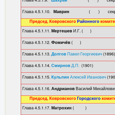
Глава 4.5.1.10.
Маврин
( ) секр. Укома В
Председ. Ковровского
Районного
комите
Глава 4.5.1.11.
Мертешев
И.Г. ( ) секр. Р
Глава 4.5.1.12.
Фомичёв
( ) секр. РК В
Глава 4.5.1.13.
Долгов
Павел Георгиевич
(1896
Глава 4.5.1.14.
Смирнов
Д.П.
(1901) секр
Глава 4.5.1.15.
Кульпин
Алексей Иванович
(190
Глава 4.5.1.16.
Андрианов
Василий Михайлович 
Председ. Ковровского
Городского
комит
Глава 4.5.1.17.
Матрохин
( ) 1-й секр.