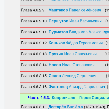
Глава 4.6.2.9.
Маштаков
Павел семёнович
(19
Глава 4.6.2.10.
Першутов
Иван Васильевич
(19
Глава 4.6.2.11.
Бурматов
Владимир Александр
Глава 4.6.2.12.
Коньков
Фёдор Герасимович
(19
Глава 4.6.2.13.
Пряхин
Иван Савельевич
(1922
Глава 4.6.2.14.
Носов
Иван Степанович
(1923-
Глава 4.6.2.15.
Седов
Леонид Сергеевич
(
Глава 4.6.2.16.
Фастовец
Авиард Гаврилович
(1
Часть 4.6.3.
Ковровчане – Герои Социали
Глава 4.6.3.1.
Дегтярёв
Вас.Ал-ч
(1879-1949), Г