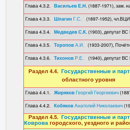
Глава 4.3.2.
Васильев Е.Н.
(1887-1971), зам.
Глава 4.3.3.
Шпагин
Г.С.
(1897-1952), чл.ВЦ
Глава 4.3.4.
Медведев С.К.
(1903), депутат ВС 
Глава 4.3.5.
Торопов
А.И.
(1933-2007), Почёт
Глава 4.3.6.
Тихонов
Р.Е.
(1940), депутат ВС 
Раздел 4.4.
Государственные и парт
областного уровня
Глава 4.4.1.
Жиряков
Георгий Георгиевич
(188
Глава 4.4.2.
Кобяков
Анатолий Николаевич
(19
Раздел 4.5.
Государственные и парт
Коврова
городского, уездного и рай