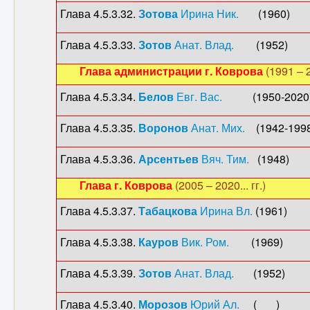
Глава 4.5.3.32.
Зотова
Ирина Ник.
(1960)
Глава 4.5.3.33.
Зотов
Анат. Влад.
(1952)
Глава
администрации г. Коврова
(1991 – 2
Глава 4.5.3.34.
Белов
Евг. Вас.
(1950-2020)
Глава 4.5.3.35.
Воронов
Анат. Мих.
(1942-1998
Глава 4.5.3.36.
Арсентьев
Вяч. Тим.
(1948)
Глава
г. Коврова
(2005 – 2020... гг.)
Глава 4.5.3.37.
Табацкова
Ирина Вл.
(1961)
Глава 4.5.3.38.
Кауров
Вик. Ром.
(1969) 
Глава 4.5.3.39.
Зотов
Анат. Влад.
(1952) 
Глава 4.5.3.40.
Морозов
Юрий Ал.
( ) 