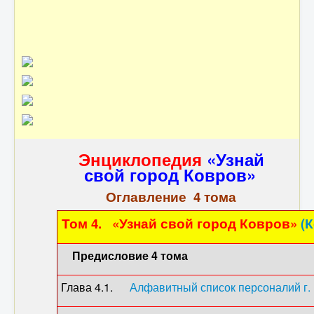
Контакты
Энциклопедия
«Узнай
свой город Ковров»
Оглавление 4 тома
Том 4. «Узнай свой город Ковров»
(
Предисловие 4 тома
Глава 4.1.
Алфавитный список персоналий г.