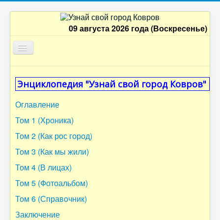
09 августа 2026 года (Воскресенье)
Главная
Энциклопедия "Узнай свой город Ковров"
Оглавление
Оглавление
Том 1
Том 1 (Хроника)
Том 2
Том 2 (Как рос город)
Том 3
Том 3 (Как мы жили)
Том 4
Том 4 (В лицах)
Том 5
Том 5 (Фотоальбом)
Том 6
Том 6 (Справочник)
Заключение
Заключение