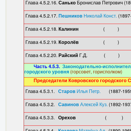
Глава 4.5.2.16.
Санько
Бронислав Петрович 
Глава 4.5.2.17.
Пешников
Николай Конст.
(1897-
Глава 4.5.2.18.
Калинин
( )
Глава 4.5.2.19.
Королёв
( ) (
Глава 4.5.2.20.
Райский
Г.Д. ( )
Часть 4.5.3.
Законодательно-исполнител
городского уровня
(горсовет, горисполком)
Председатели Ковровского городского 
Глава 4.5.3.1.
Старов
Илья Петр.
(1887-19
Глава 4.5.3.2.
Савинов
Алексей Куз.
(1892-193
Глава 4.5.3.3.
Орехов
( ) 
Глава 4.5.3.4.
Козлова
Матрёна Ал.
(1890-1969