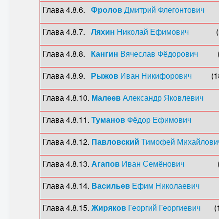
Глава 4.8.6.
Фролов
Дмитрий Флегонтович
(18
Глава 4.8.7.
Ляхин
Николай Ефимович
(1880
Глава 4.8.8.
Кангин
Вячеслав Фёдорович
(188
Глава 4.8.9.
Рыжов
Иван Никифорович
(1883-
Глава 4.8.10.
Малеев
Александр Яковлевич
(18
Глава 4.8.11.
Туманов
Фёдор Ефимович
(1884
Глава 4.8.12.
Павловский
Тимофей Михайлови
Глава 4.8.13.
Агапов
Иван Семёнович
(1887-
Глава 4.8.14.
Васильев
Ефим Николаевич
(188
Глава 4.8.15.
Жиряков
Георгий Георгиевич
(18