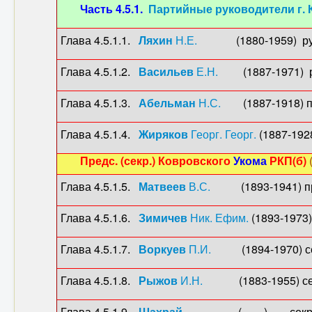
Часть 4.5.1.
Партийные руководители г. 
Глава 4.5.1.1.
Ляхин
Н.Е.
(1880-1959) рук. 
Глава 4.5.1.2.
Васильев
Е.Н.
(1887-1971) рук
Глава 4.5.1.3.
Абельман
Н.С.
(1887-1918) пр
Глава 4.5.1.4.
Жиряков
Георг. Георг.
(1887-1928)
Предс. (секр.) Ковровского
Укома
РКП(б)
Глава 4.5.1.5.
Матвеев
В.С.
(1893-1941) пред
Глава 4.5.1.6.
Зимичев
Ник. Ефим.
(1893-1973)
Глава 4.5.1.7.
Воркуев
П.И.
(1894-1970) секр
Глава 4.5.1.8.
Рыжов
И.Н.
(1883-1955) секр.
Глава 4.5.1.9.
Шахрай
( ) секр. Ук