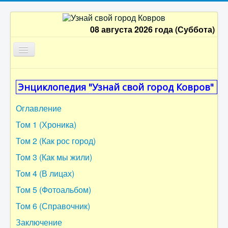
08 августа 2026 года (Суббота)
Главная
Энциклопедия "Узнай свой город Ковров"
Оглавление
Оглавление
Том 1
Том 1 (Хроника)
Том 2
Том 2 (Как рос город)
Том 3
Том 3 (Как мы жили)
Том 4
Том 4 (В лицах)
Том 5
Том 5 (Фотоальбом)
Том 6
Том 6 (Справочник)
Заключение
Заключение