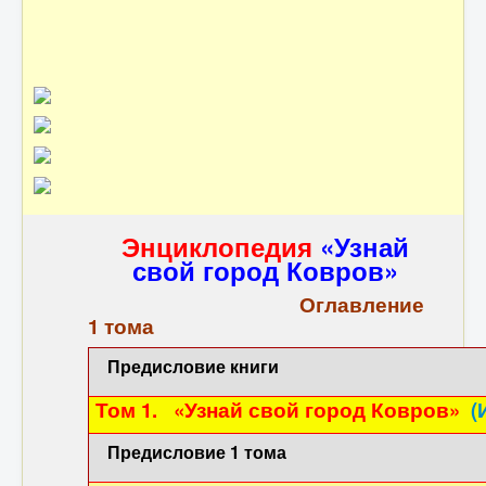
Контакты
Энциклопедия
«Узнай
свой город Ковров»
Оглавление
1 тома
Предисловие книги
Том 1.
«Узнай свой город Ковров»
(
Предисловие 1 тома