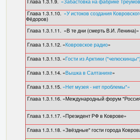
Глава 1.3.1.9.
«Забастовка на фабрике Треумо
Глава 1.3.1.10.
«У истоков создания Ковровско
Фёдоров)
Глава 1.3.1.11. «В те дни (смерть В.И. Ле
Глава 1.3.1.12. «
Ковровское радио
» (...1
Глава 1.3.1.13. «
Гости из Арктики ("челюскинцы"
Глава 1.3.1.14. «
Вышка в Салтанихе
» (196
Глава 1.3.1.15.
«Нет музея - нет проблемы"»
(1
Глава 1.3.1.16. «Международный форум "Росс
(201
Глава 1.3.1.17. «Президент РФ в Ков
Глава 1.3.1.18. «Звёздные" гости города Ковров