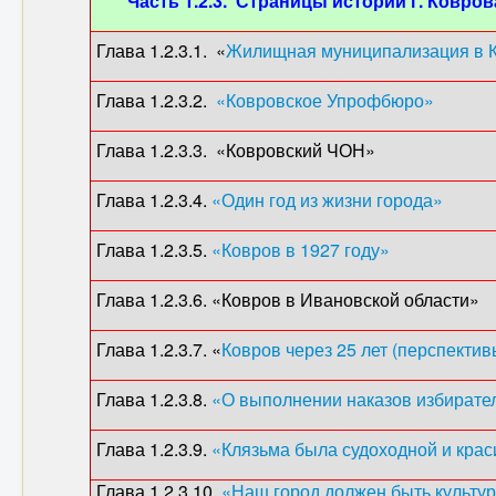
Часть 1.2.3. Страницы истории г. Ковров
Глава 1.2.3.1. «
Жилищная муниципализация в 
Глава 1.2.3.2.
«Ковровское Упрофбюро»
(1
Глава 1.2.3.3. «Ковровский ЧОН» (
Глава 1.2.3.4.
«Один год из жизни города»
(19
Глава 1.2.3.5.
«Ковров в 1927 году»
(1927)
Глава 1.2.3.6. «Ковров в Ивановской облас
Глава 1.2.3.7. «
Ковров через 25 лет (перспективы
Глава 1.2.3.8.
«О выполнении наказов избирате
Глава 1.2.3.9.
«Клязьма была судоходной и кра
Глава 1.2.3.10.
«Наш город должен быть культу